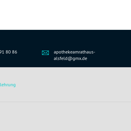
91 80 86
apothekeamrathaus-
alsfeld@gmx.de
elehrung