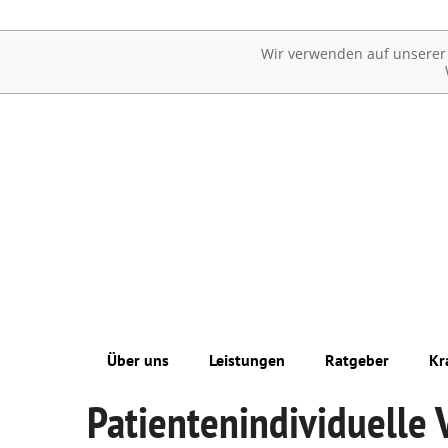
Wir verwenden auf unserer W
Über uns
Leistungen
Ratgeber
Kr
Patientenindividuelle 
Unsere Apotheke
Übersicht
Erkrankungen im Alter